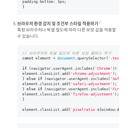
padding-bottom: 3px;

브라우저 환경 감지 및 조건부 스타일 적용하기
🔗
특정 브라우저나 픽셀 밀도에 따라 다른 보정 값을 적용할
수 있습니다.
// 브라우저와 픽셀 밀도에 따른 보정 클래스 추가
const
 element = 
document
.querySelector(
'.text'
);

if
 (navigator.userAgent.includes(
'Chrome'
)) {

element.classList.add(
'chrome-adjustment'
);

} 
else
if
 (navigator.userAgent.includes(
'Safari'
element.classList.add(
'safari-adjustment'
);

} 
else
if
 (navigator.userAgent.includes(
'Firefox
element.classList.add(
'firefox-adjustment'
);

}

element.classList.add(
`pixelratio-
${window.devic