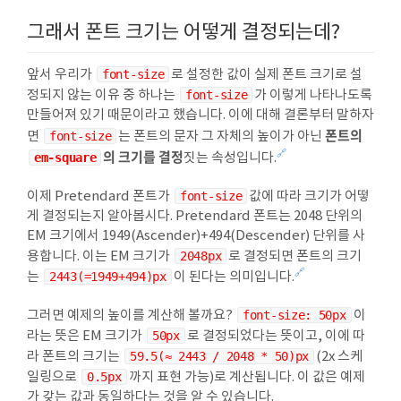
그래서 폰트 크기는 어떻게 결정되는데?
앞서 우리가
font-size
로 설정한 값이 실제 폰트 크기로 설
정되지 않는 이유 중 하나는
font-size
가 이렇게 나타나도록
만들어져 있기 때문이라고 했습니다. 이에 대해 결론부터 말하자
폰트의
면
font-size
는 폰트의 문자 그 자체의 높이가 아닌
의 크기를 결정
🔗
em-square
짓는 속성입니다.
이제 Pretendard 폰트가
font-size
값에 따라 크기가 어떻
게 결정되는지 알아봅시다. Pretendard 폰트는 2048 단위의
EM 크기에서 1949(Ascender)+494(Descender) 단위를 사
용합니다. 이는 EM 크기가
2048px
로 결정되면 폰트의 크기
🔗
는
2443(=1949+494)px
이 된다는 의미입니다.
그러면 예제의 높이를 계산해 볼까요?
font-size: 50px
이
라는 뜻은 EM 크기가
50px
로 결정되었다는 뜻이고, 이에 따
라 폰트의 크기는
59.5(≈ 2443 / 2048 * 50)px
(2x 스케
일링으로
0.5px
까지 표현 가능)로 계산됩니다. 이 값은 예제
가 갖는 값과 동일하다는 것을 알 수 있습니다.