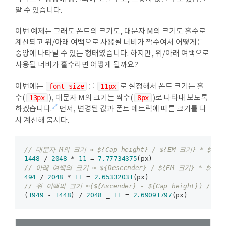
알 수 있습니다.
이번 예제는 그래도 폰트의 크기도, 대문자 M의 크기도 홀수로
계산되고 위/아래 여백으로 사용될 너비가 짝수여서 어떻게든
중앙에 나타날 수 있는 형태였습니다. 하지만, 위/아래 여백으로
사용될 너비가 홀수라면 어떻게 될까요?
이번에는
font-size
를
11px
로 설정해서 폰트 크기는 홀
수(
13px
), 대문자 M의 크기는 짝수(
8px
)로 나타내 보도록
🔗
하겠습니다.
먼저, 변경된 값과 폰트 메트릭에 따른 크기를 다
시 계산해 봅시다.
// 대문자 M의 크기 ≈ ${Cap height} / ${EM 크기} * ${fon
1448
 / 
2048
 * 
11
 = 
7.77734375
// 아래 여백의 크기 ≈ ${Descender} / ${EM 크기} * ${fon
494
 / 
2048
 * 
11
 = 
2.65332031
// 위 여백의 크기 ≈(${Ascender} - ${Cap height}) / ${E
(
1949
 - 
1448
) / 
2048
 _ 
11
 = 
2.69091797