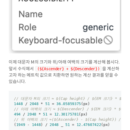
조
등
이제 대문자 M의 크기와 위/아래 여백의 크기를 계산해 봅시다.
앞서 수식에서
(${Ascender} + ${Descender})
을 계산하
고자 하는 메트릭 값으로 치환하면 원하는 계산 결과를 얻을 수
있습니다.
// 대문자 M의 크기 ≈ ${Cap height} / ${EM 크기} * ${fon
1448
 / 
2048
 * 
51
 = 
36.05859375
// 아래 여백의 크기 ≈ ${Descender} / ${EM 크기} * ${fon
494
 / 
2048
 * 
51
 = 
12.30175781
// 위 여백의 크기 ≈(${Ascender} - ${Cap height}) / ${E
(
1949
 - 
1448
) / 
2048
 _ 
51
 = 
12.47607422