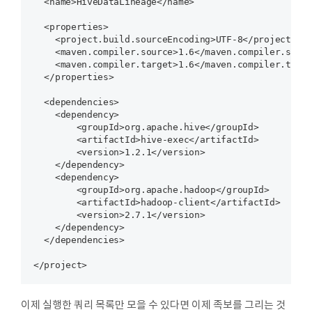
  <name>HiveDataLineage</name>

  <properties>

    <project.build.sourceEncoding>UTF-8</project.bui
    <maven.compiler.source>1.6</maven.compiler.sourc
    <maven.compiler.target>1.6</maven.compiler.targe
  </properties>

  <dependencies>

    <dependency>

        <groupId>org.apache.hive</groupId>

        <artifactId>hive-exec</artifactId>

        <version>1.2.1</version>

    </dependency>

    <dependency>

        <groupId>org.apache.hadoop</groupId>

        <artifactId>hadoop-client</artifactId>

        <version>2.7.1</version>

    </dependency>

  </dependencies>

이제 실행한 쿼리 목록만 모을 수 있다면 이제 족보를 그리는 것