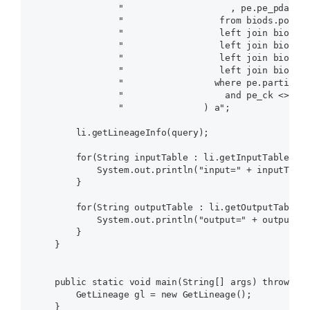
                "                    , pe.pe_pdate a
                "                  from biods.possys
                "                  left join biods.p
                "                  left join biods.p
                "                  left join biods.p
                "                  left join biods.p
                "                 where pe.partition
                "                   and pe_ck <> 0\n
                "               ) a";

        li.getLineageInfo(query);

        for(String inputTable : li.getInputTableList
            System.out.println("input=" + inputTable
        }

        for(String outputTable : li.getOutputTableLi
            System.out.println("output=" + outputTab
        }

    }

    public static void main(String[] args) throws Ex
        GetLineage gl = new GetLineage();

    }
