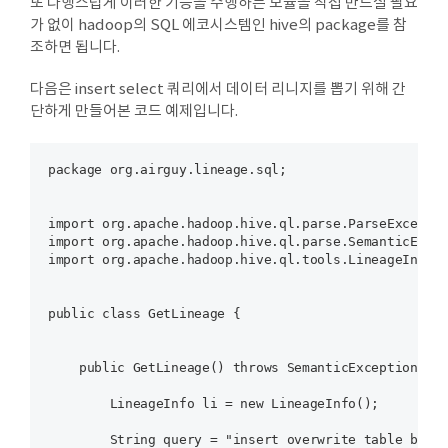
또 다행스럽게 이러한 기능을 수행하는 모듈을 직접 만드실 필요
가 없이 hadoop의 SQL 에코시스템인 hive의 package를 참
조하면 됩니다.
다음은 insert select 쿼리에서 데이터 리니지를 뽑기 위해 간
단하게 만들어본 코드 예제입니다.
package org.airguy.lineage.sql;

import org.apache.hadoop.hive.ql.parse.ParseExceptio
import org.apache.hadoop.hive.ql.parse.SemanticExcep
import org.apache.hadoop.hive.ql.tools.LineageInfo;

public class GetLineage {

    public GetLineage() throws SemanticException, Pa
        LineageInfo li = new LineageInfo();

        String query = "insert overwrite table bigam