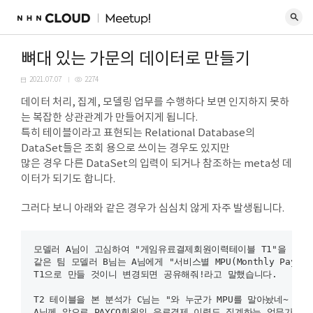
뼈대 있는 가문의 데이터로 만들기
2021.07.07
2274
데이터 처리, 집계, 모델링 업무를 수행하다 보면 인지하지 못하
는 복잡한 상관관계가 만들어지게 됩니다.
특히 테이블이라고 표현되는 Relational Database의
DataSet들은 조회 용으로 쓰이는 경우도 있지만
많은 경우 다른 DataSet의 입력이 되거나 참조하는 meta성 데
이터가 되기도 합니다.
그러다 보니 아래와 같은 경우가 심심치 않게 자주 발생됩니다.
모델러 A님이 고심하여 "게임유료결제회원이력테이블 T1"을 만들
같은 팀 모델러 B님는 A님에게 "서비스별 MPU(Monthly Pay Use
T1으로 만들 것이니 변경되면 공유해줘!라고 말했습니다.

T2 테이블을 본 분석가 C님는 "와 누군가 MPU를 말아놨네~ 매
A님께 앞으로 PAYCO회원의 유료결제 이력도 집계하는 업무가 할당