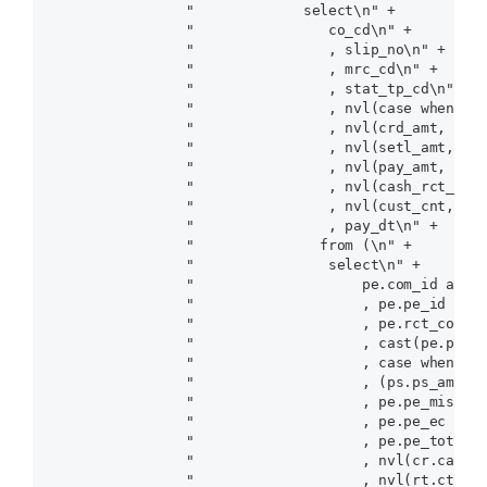
                "             select\n" +

                "                co_cd\n" +

                "                , slip_no\n" +

                "                , mrc_cd\n" +

                "                , stat_tp_cd\n" +

                "                , nvl(case when dc1
                "                , nvl(crd_amt, 0) a
                "                , nvl(setl_amt, 0) 
                "                , nvl(pay_amt, 0) a
                "                , nvl(cash_rct_pubt
                "                , nvl(cust_cnt, 0) 
                "                , pay_dt\n" +

                "               from (\n" +

                "                select\n" +

                "                    pe.com_id as co
                "                    , pe.pe_id as s
                "                    , pe.rct_code a
                "                    , cast(pe.pe_ck
                "                    , case when nvl
                "                    , (ps.ps_amt + 
                "                    , pe.pe_misu  a
                "                    , pe.pe_ec as s
                "                    , pe.pe_tot as 
                "                    , nvl(cr.cashrc
                "                    , nvl(rt.ctcnt,