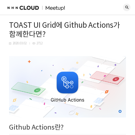
TOAST UI Grid에 Github Actions가
함께한다면?
2020.03.02
2712
Github Actions란?