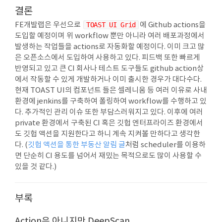
결론
FE개발랩은 우선으로
TOAST UI Grid
에 Github actions을
도입할 예정이며 위 workflow 뿐만 아니라 여러 배포과정에서
발생하는 작업들을 actions로 자동화할 예정이다. 이미 크고 많
은 오픈소스에서 도입하여 사용하고 있다. 피드백 또한 빠르게
반영되고 있고 큰 CI 회사나 테스트 도구들도 github action상
에서 작동할 수 있게 개발하거나 이미 출시한 경우가 대다수다.
현재 TOAST UI의 컴포넌트 들은 셀레니움 등 여러 이유로 사내
환경에 jenkins를 구축하여 폴링하여 workflow를 수행하고 있
다. 추가적인 관리 이슈 또한 부담스러워지고 있다. 이후에 여러
private 환경에서 구축된 CI 혹은 깃헙 엔터프라이즈 환경에서
도 깃헙 액션을 지원한다고 하니 계속 지켜볼 만하다고 생각한
다. (
깃헙 액션을 통한 부동산 알림 글
처럼 scheduler를 이용하
면 단순히 CI 용도를 넘어서 재밌는 목적으로도 많이 사용할 수
있을 것 같다.)
부록
Action은 아니지만 DeepScan