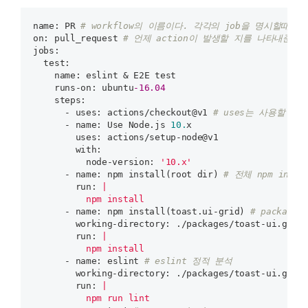
name:
 PR 
# workflow의 이름이다. 각각의 job을 명시할때도 
on:
 pull_request 
# 언제 action이 발생할 지를 나타내준
jobs:
  test:
    name:
    runs-on:
 ubuntu
-16.04
    steps:
      - uses:
 actions/checkout@v1 
# uses는 사용할 
      - name:
 Use Node.js 
10.
        uses:
        with:
          node-version:
'10.x'
      - name:
 npm install(root dir) 
# 전체 npm insta
        run:
|

      - name:
 npm install(toast.ui-grid) 
# package 
        working-directory:
 ./packages/toast-ui.grid
        run:
|

      - name:
 eslint 
# eslint 정적 분석
        working-directory:
        run:
|
