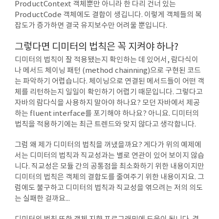
ProductContext 객체뿐만 아니라 한 다리 건너 있는
ProductCode 객체에도 결합이 생깁니다. 이렇게 객체들의 복
잡도가 증가하면 결국 유지보수만 어려울 뿐입니다.
그렇다면 디미터의 법칙은 꼭 지켜야 하나?
디미터의 법칙이 잘 적용됐는지 확인하는 데 있어서, 람다식이
나 메서드 체이닝 패턴 (method chainning)으로 구현된 코드
는 파악하기 어렵습니다. 체이닝으로 연결된 메서드들이 어떤 객
체를 리턴하는지 일일이 확인하기 어렵기 때문입니다. 그렇다고
자바의 람다식을 사용하지 말아야 하나요? 모던 자바에서 제공
하는 fluent interface를 포기해야 하나요? 아니요. 디미터의
법칙을 적용하기에는 최근 트렌드와 맞지 않다고 생각합니다.
그럼 왜 제가 디미터의 법칙을 꺼냈을까요? 게다가 위의 예제에
서는 디미터의 법칙과 직교성과는 별로 연관이 있어 보이지 않습
니다. 직교성은 모듈 간의 공통점을 최소화하기 위한 내용이지만
디미터의 법칙은 객체의 결합도를 줄여주기 위한 내용이지요. 그
럼에도 불구하고 디미터의 법칙과 직교성을 엮으려는 저의 의도
는 실패한 걸까요...