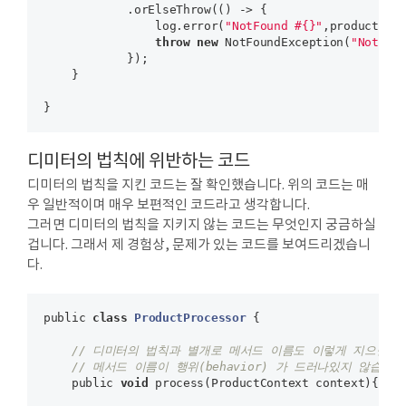
            .orElseThrow(() -> {

                log.error(
"NotFound #{}"
,productId);
throw
new
 NotFoundException(
"Not Fo
            });

    }

디미터의 법칙에 위반하는 코드
디미터의 법칙을 지킨 코드는 잘 확인했습니다. 위의 코드는 매
우 일반적이며 매우 보편적인 코드라고 생각합니다.
그러면 디미터의 법칙을 지키지 않는 코드는 무엇인지 궁금하실
겁니다. 그래서 제 경험상, 문제가 있는 코드를 보여드리겠습니
다.
public 
class
ProductProcessor
{

// 디미터의 법칙과 별개로 메서드 이름도 이렇게 지으면 안
// 메서드 이름이 행위(behavior) 가 드러나있지 않습니다
    public 
void
 process(ProductContext context){
