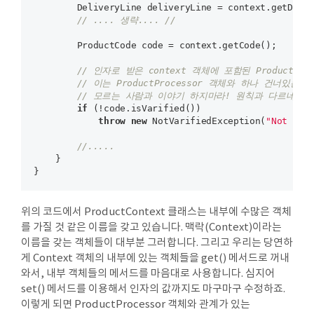
        DeliveryLine deliveryLine = context.getDeliv
// .... 생략.... //
        ProductCode code = context.getCode();

// 인자로 받은 context 객체에 포함된 ProductCo
// 이는 ProductProcessor 객체와 하나 건너있는 
// 모르는 사람과 이야기 하지마라! 원칙과 다르네요.
if
 (!code.isVarified())     

throw
new
 NotVarifiedException(
"Not var
//.....
    }

위의 코드에서 ProductContext 클래스는 내부에 수많은 객체
를 가질 것 같은 이름을 갖고 있습니다. 맥락(Context)이라는
이름을 갖는 객체들이 대부분 그러합니다. 그리고 우리는 당연하
게 Context 객체의 내부에 있는 객체들을 get() 메서드로 꺼내
와서, 내부 객체들의 메서드를 마음대로 사용합니다. 심지어
set() 메서드를 이용해서 인자의 값까지도 마구마구 수정하죠.
이렇게 되면 ProductProcessor 객체와 관계가 있는