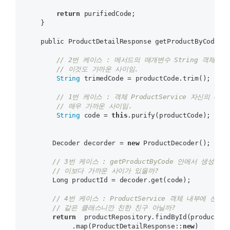
return
 purifiedCode;

    }

    public ProductDetailResponse getProductByCode(
S
// 2번 케이스 : 메서드의 매개변수 String 객체의 매
// 이것도 가까운 사이임.
String
 trimedCode = productCode.trim();     
// 1번 케이스 : 객체 ProductService 자신의 메서
// 매우 가까운 사이임.
String
 code = 
this
.purify(productCode);     
       Decoder decorder = 
new
 ProductDecoder();   

// 3번 케이스 : getProductByCode 안에서 생성한 D
// 이보다 가까운 사이가 있을까?
       Long productId = decoder.get(code);          
// 4번 케이스 : ProductService 객체 내부에 선언된 
// 같은 클래스니깐 친한 친구 아닐까?
return
  productRepository.findById(productId)
            .map(ProductDetailResponse::
new
)
