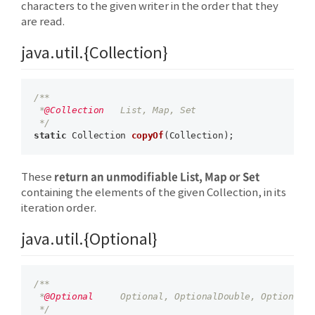
characters to the given writer in the order that they
are read.
java.util.{Collection}
/**

 *
@Collection
   List, Map, Set  

 */
static
 Collection 
copyOf
(Collection)
return an unmodifiable List, Map or Set
These
containing the elements of the given Collection, in its
iteration order.
java.util.{Optional}
/**

 *
@Optional
     Optional, OptionalDouble, OptionalIn
 */