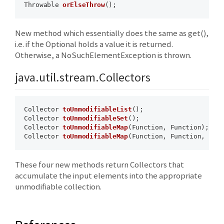
Throwable 
orElseThrow
()
New method which essentially does the same as get(),
i.e. if the Optional holds a value it is returned.
Otherwise, a NoSuchElementException is thrown.
java.util.stream.Collectors
Collector 
toUnmodifiableList
()
Collector 
toUnmodifiableSet
()
Collector 
toUnmodifiableMap
(Function, Function)
Collector 
toUnmodifiableMap
(Function, Function, Bin
These four new methods return Collectors that
accumulate the input elements into the appropriate
unmodifiable collection.