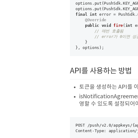
options.put(PushSdk.KEY_AG
options.put(PushSdk.KEY_AG
final
int
 error = PushSdk.
@Override
public
void
fire
(
int
 e
// 매번 호출됨
// error가 0이면
    }

API를 사용하는 방법
토큰을 생성하는 API를 
isNotificationAgre
영할 수 있도록 설정되어야
POST /push/v2.0/appkeys/{ap