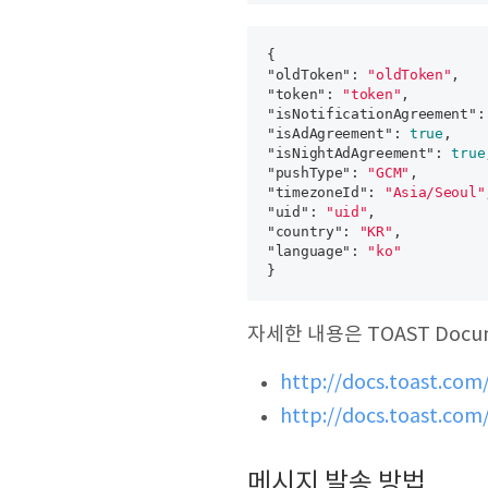
{

"
oldToken
": 
"oldToken"
,

"
token
": 
"token"
,

"
isNotificationAgreement
":
"
isAdAgreement
": 
true
,

"
isNightAdAgreement
": 
true
"
pushType
": 
"GCM"
,

"
timezoneId
": 
"Asia/Seoul"
"
uid
": 
"uid"
,

"
country
": 
"KR"
,

"
language
": 
"ko"
자세한 내용은 TOAST Doc
http://docs.toast.com
http://docs.toast.com
메시지 발송 방법