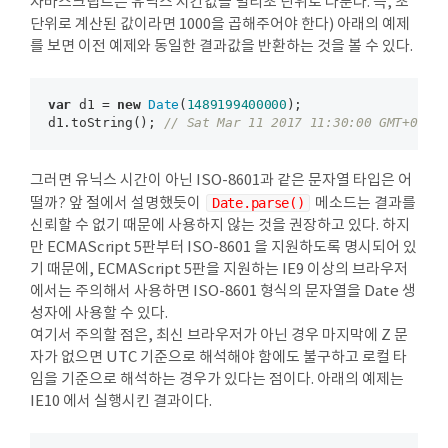
자바스크립트는 유닉스 시간값을 밀리초 단위로 다룬다. 즉, 초
단위로 계산된 값이라면 1000을 곱해주어야 한다) 아래의 예제
를 보면 이전 예제와 동일한 결과값을 반환하는 것을 볼 수 있다.
var
 d1 = 
new
Date
(
1489199400000
);

d1.toString(); 
// Sat Mar 11 2017 11:30:00 GMT+0900
그러면 유닉스 시간이 아닌 ISO-8601과 같은 문자열 타입은 어
떨까? 앞 절에서 설명했듯이
Date.parse()
메소드는 결과를
신뢰할 수 없기 때문에 사용하지 않는 것을 권장하고 있다. 하지
만 ECMAScript 5판부터 ISO-8601 을 지원하도록 명시되어 있
기 때문에, ECMAScript 5판을 지원하는 IE9 이상의 브라우저
에서는 주의해서 사용하면 ISO-8601 형식의 문자열을 Date 생
성자에 사용할 수 있다.
여기서 주의할 점은, 최신 브라우저가 아닌 경우 마지막에 Z 문
자가 없으면 UTC 기준으로 해석해야 함에도 불구하고 로컬 타
임을 기준으로 해석하는 경우가 있다는 점이다. 아래의 예제는
IE10 에서 실행시킨 결과이다.