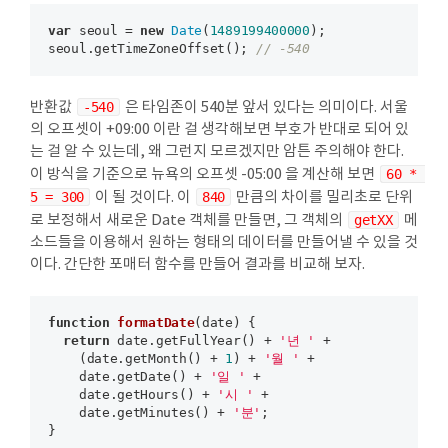
var
 seoul = 
new
Date
(
1489199400000
);

seoul.getTimeZoneOffset(); 
// -540
반환값
-540
은 타임존이 540분 앞서 있다는 의미이다. 서울
의 오프셋이 +09:00 이란 걸 생각해보면 부호가 반대로 되어 있
는 걸 알 수 있는데, 왜 그런지 모르겠지만 암튼 주의해야 한다.
이 방식을 기준으로 뉴욕의 오프셋 -05:00 을 계산해 보면
60 * 
5 = 300
이 될 것이다. 이
840
만큼의 차이를 밀리초로 단위
로 보정해서 새로운 Date 객체를 만들면, 그 객체의
getXX
메
소드들을 이용해서 원하는 형태의 데이터를 만들어낼 수 있을 것
이다. 간단한 포매터 함수를 만들어 결과를 비교해 보자.
function
formatDate
(
date
) 
{

return
 date.getFullYear() + 
'년 '
 + 

    (date.getMonth() + 
1
) + 
'월 '
 + 

    date.getDate() + 
'일 '
 + 

    date.getHours() + 
'시 '
 + 

    date.getMinutes() + 
'분'
;

}
