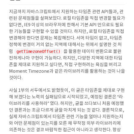
지금까지 자바스크립트에서 지원하는 타임존 관련 API들과, 관
련된 문제점들을 살펴보았다. 로컬 타임존을 직접 변경할 필요가
없다면, IE9 이상의 브라우저에 한해서 기본 API 만으로도 필요
한 기능들을 구현할 수 있을 것이다. 하지만, 로컬 타임존을 직접
변경해야 한다면 문제는 복잡해진다. 서머 타임이 없고, 타임존
정책에 변경이 거의 없는 지역에 대해서는 위에서 설명한 것 처
럼
getTimezoneOffset()
을 활용한 데이터 변환으로 불완
전하게나마 구현이 가능하다. 하지만, 다양한 지역에 대한 타임
존을 제대로 지원하고 싶다면, 직접 구현하려는 욕심을 버리고
Moment Timezone과 같은 라이브러리를 활용하는 것이 나을
것이다.
사실 1부의 서두에서도 밝혔듯이, 이 글은 타임존을 제대로 구현
해 보겠다는 노력의 실패담으로 시작되었고, 예정된 결론은 “라
이브러리를 사용하라” 였다. 하지만, 글을 쓰다보니 처음 예정했
던 결론과는 조금 다르게 글을 마치게 되는 것 같다. 결론적으로,
실제 자바스크립트에서 타임존 관련 기능을 얼마나 지원하는지
와 어떤 문제점이 있는지를 모른 채 무작정 외부 라이브러리에
의존하는 것은 결코 바람직한 접근이 아니라고 생각한다. 항상