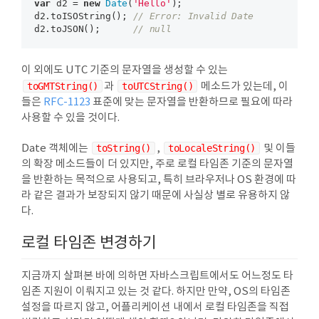
var
 d2 = 
new
Date
(
'Hello'
);

d2.toISOString(); 
// Error: Invalid Date
d2.toJSON();      
// null
이 외에도 UTC 기준의 문자열을 생성할 수 있는
toGMTString()
과
toUTCString()
메소드가 있는데, 이
들은
RFC-1123
표준에 맞는 문자열을 반환하므로 필요에 따라
사용할 수 있을 것이다.
Date 객체에는
toString()
,
toLocaleString()
및 이들
의 확장 메소드들이 더 있지만, 주로 로컬 타임존 기준의 문자열
을 반환하는 목적으로 사용되고, 특히 브라우저나 OS 환경에 따
라 같은 결과가 보장되지 않기 때문에 사실상 별로 유용하지 않
다.
로컬 타임존 변경하기
지금까지 살펴본 바에 의하면 자바스크립트에서도 어느정도 타
임존 지원이 이뤄지고 있는 것 같다. 하지만 만약, OS의 타임존
설정을 따르지 않고, 어플리케이션 내에서 로컬 타임존을 직접