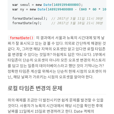
var
 seoul = 
new
Date
(
1489199400000
var
 ny = 
new
Date
(
1489199400000
 - (
840
 * 
60
 * 
1000
))
formatDate(seoul);  
// 2017년 3월 11일 11시 30분
formatDate(ny);     
// 2017년 3월 10일 21시 30분
formatDate()
의 결과에서 서울과 뉴욕의 시간대에 맞게 날
짜가 잘 표시되고 있는 걸 볼 수 있다. 의외로 간단하게 해결된 것
같다. 자, 그러면 해당 지역의 오프셋만 알고 있다면 로컬 타임존
을 변경할 수 있다는 것일까? 아쉽게도 답은 ‘아니오’다. 1부에서
타임존이 단순히 오프셋이 아니라 모든 오프셋 변경의 히스토리
를 담고 있는 일종의 데이터베이스라고 했던 것이 기억나는가?
정확한 타임존 계산을 위해서는 단순히 현재 시점의 오프셋이 아
닌, 해당 날짜가 가르키는 시점의 오프셋을 알아야 한다.
로컬 타임존 변경의 문제
위의 예제를 조금만 더 발전시키면 쉽게 문제를 발견할 수 있을
것이다. 사용자가 뉴욕의 시간대에서 해당 시간을 확인한 후에
날짜를 11일에서 15일로 변경하려고 한다. Date 객체의