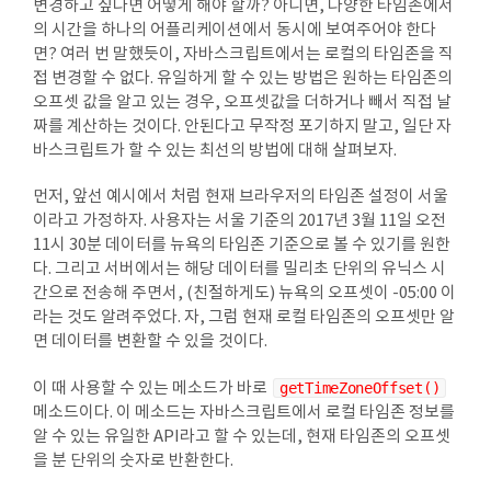
변경하고 싶다면 어떻게 해야 할까? 아니면, 다양한 타임존에서
의 시간을 하나의 어플리케이션에서 동시에 보여주어야 한다
면? 여러 번 말했듯이, 자바스크립트에서는 로컬의 타임존을 직
접 변경할 수 없다. 유일하게 할 수 있는 방법은 원하는 타임존의
오프셋 값을 알고 있는 경우, 오프셋값을 더하거나 빼서 직접 날
짜를 계산하는 것이다. 안된다고 무작정 포기하지 말고, 일단 자
바스크립트가 할 수 있는 최선의 방법에 대해 살펴보자.
조
등
먼저, 앞선 예시에서 처럼 현재 브라우저의 타임존 설정이 서울
이라고 가정하자. 사용자는 서울 기준의 2017년 3월 11일 오전
11시 30분 데이터를 뉴욕의 타임존 기준으로 볼 수 있기를 원한
다. 그리고 서버에서는 해당 데이터를 밀리초 단위의 유닉스 시
간으로 전송해 주면서, (친절하게도) 뉴욕의 오프셋이 -05:00 이
라는 것도 알려주었다. 자, 그럼 현재 로컬 타임존의 오프셋만 알
면 데이터를 변환할 수 있을 것이다.
이 때 사용할 수 있는 메소드가 바로
getTimeZoneOffset()
메소드이다. 이 메소드는 자바스크립트에서 로컬 타임존 정보를
알 수 있는 유일한 API라고 할 수 있는데, 현재 타임존의 오프셋
을 분 단위의 숫자로 반환한다.