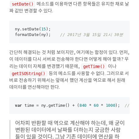
setDate()
메소드를 이용하면 다른 항목들은 유지한 채로 날
짜 값만 변경할 수 있다.
ny.setDate(
15
);

formatDate(ny);    
// 2017년 3월 15일 21시 30분
간단히 해결되는 것 처럼 보이지만, 여기에는 함정이 있다. 먼저,
이 데이터를 다시 서버로 전송해야 한다면 어떻게 해야 할까? 우
리는 데이터 자체를 변경했기 때문에,
getTime()
이나
getISOString()
등의 메소드를 사용할 수 없다. 그러므로 서
버로 전송하기 위해서는 앞에서 했던 계산을 역으로 해서 원래
데이터를 연산해야만 한다.
var
 time = ny.getTime() + (
840
 * 
60
 * 
1000
);  
// 14
어차피 반환할 때 역으로 계산해야 하는데, 왜 굳이
변환된 데이터에서 날짜를 더하는지 궁금한 사람
들이 있을 것이다. 그냥 기존 데이터에 연산을 하