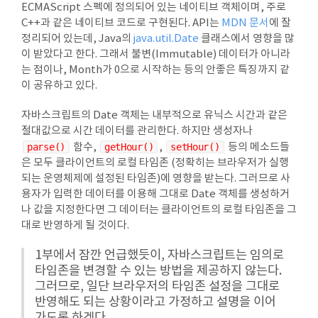
ECMAScript 스펙에 정의되어 있는 네이티브 객체이며, 주로
C++과 같은 네이티브 코드로 구현된다. API는
MDN 문서
에 잘
정리되어 있는데, Java의
java.util.Date
클래스에서 영향을 많
이 받았다고 한다. 그래서 불변(Immutable) 데이터가 아니라
는 점이나, Month가 0으로 시작하는 등의 안좋은 특징까지 같
이 공유하고 있다.
자바스크립트의 Date 객체는 내부적으로 유닉스 시간과 같은
절대값으로 시간 데이터를 관리한다. 하지만 생성자나
parse()
함수,
getHour()
,
setHour()
등의 메소드들
은 모두 클라이언트의 로컬 타임존 (정확히는 브라우저가 실행
되는 운영체제에 설정된 타임존)에 영향을 받는다. 그러므로 사
용자가 입력한 데이터를 이용해 그대로 Date 객체를 생성하거
나 값을 지정한다면 그 데이터는 클라이언트의 로컬 타임존을 그
대로 반영하게 될 것이다.
1부에서 잠깐 언급했듯이, 자바스크립트는 임의로
타임존을 변경할 수 있는 방법을 제공하지 않는다.
그러므로, 일단 브라우저의 타임존 설정을 그대로
반영해도 되는 상황이라고 가정하고 설명을 이어