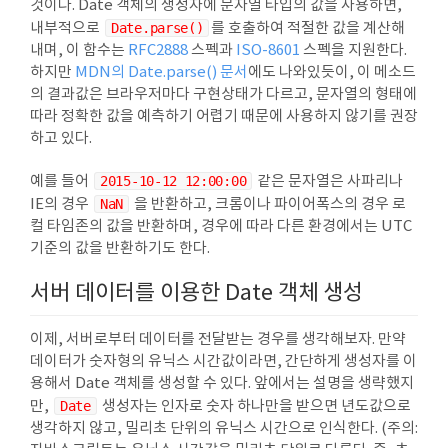
것이다. Date 객체의 생성자에 문자열 타입의 값을 사용하면,
내부적으로
Date.parse()
를 호출하여 적절한 값을 계산해
내며, 이 함수는
RFC2888
스펙과
ISO-8601
스펙을 지원한다.
하지만
MDN의 Date.parse() 문서
에도 나와있듯이, 이 메소드
의 결과값은 브라우저마다 구현상태가 다르고, 문자열의 형태에
따라 정확한 값을 예측하기 어렵기 때문에 사용하지 않기를 권장
하고 있다.
예를 들어
2015-10-12 12:00:00
같은 문자열은 사파리나
IE의 경우
NaN
을 반환하고, 크롬이나 파이어폭스의 경우 로
컬 타임존의 값을 반환하며, 경우에 따라 다른 환경에서는 UTC
기준의 값을 반환하기도 한다.
서버 데이터를 이용한 Date 객체 생성
이제, 서버로부터 데이터를 전달받는 경우를 생각해보자. 만약
데이터가 숫자형의 유닉스 시간값이라면, 간단하게 생성자를 이
용해서 Date 객체를 생성할 수 있다. 앞에서는 설명을 생략했지
만,
Date
생성자는 인자로 숫자 하나만을 받으면 년도값으로
생각하지 않고, 밀리초 단위의 유닉스 시간으로 인식한다. (주의: