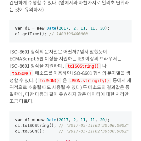
간단하게 수행할 수 있다. (앞에서와 마찬가지로 밀리초 단위라
는 것에 유의하자)
var
 d1 = 
new
Date
(
2017
, 
2
, 
11
, 
11
, 
30
);

d1.getTime(); 
// 1489199400000
ISO-8601 형식의 문자열은 어떨까? 앞서 말했듯이
ECMAScript 5판 이상을 지원하는 IE9 이상의 브라우저는
ISO-8601 형식을 지원하며,
toISOString()
나
toJSON()
메소드를 이용하면 ISO-8601 형식의 문자열을 생
성할 수 있다. (
toJSON()
은
JSON.stringify()
등에서 재
귀적으로 호출될 때도 사용될 수 있다) 두 메소드의 결과값은 동
일한데, 다만 다음과 같이 유효하지 않은 데이터에 대한 처리만
조금 다르다.
var
 d1 = 
new
Date
(
2017
, 
2
, 
11
, 
11
, 
30
);

d1.toISOString(); 
// "2017-03-11T02:30:00.000Z"
d1.toJSON();      
// "2017-03-11T02:30:00.000Z"