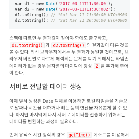
var
 d1 = 
new
Date
(
'2017-03-11T11:30:00'
var
 d2 = 
new
Date
(
'2017-03-11T11:30:00Z'
);

d1.toString(); 
// "Sat Mar 11 11:30:00 UTC+0900 201
d2.toString(); 
// "Sat Mar 11 20:30:00 UTC+0900 201
스펙에 따르면 두 결과값이 같아야 함에도 불구하고,
d1.toString()
과
d2.toString()
의 결과값이 다른 것을
볼 수 있다. 최신 브라우저에서는 두 결과가 동일할 것이므로, 브
라우저 버전별로 다르게 해석되는 문제를 막기 위해서는 타임존
데이터가 없는 경우 문자열의 마지막에 항상
Z
를 추가해 주어
야 한다.
서버로 전달할 데이터 생성
이제 앞서 생성된 Date 객체를 이용하면 로컬 타임존을 기준으
로 날짜나 시간을 더하거나 빼는 등의 연산을 자유롭게 할 수 있
다. 하지만 마지막에 다시 서버로 데이터를 전송하기 위해서는
데이터를 변환하는 과정이 필요하다.
먼저 유닉스 시간 형식의 경우
getTime()
메소드를 이용해서