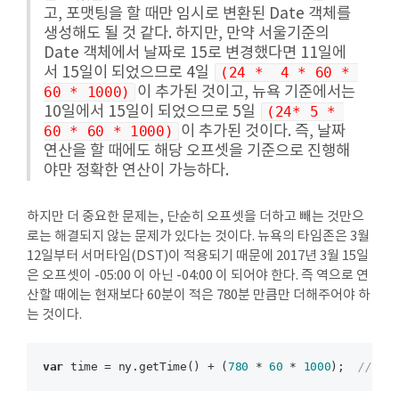
고, 포맷팅을 할 때만 임시로 변환된 Date 객체를
생성해도 될 것 같다. 하지만, 만약 서울기준의
Date 객체에서 날짜로 15로 변경했다면 11일에
서 15일이 되었으므로 4일
(24 *  4 * 60 * 
60 * 1000)
이 추가된 것이고, 뉴욕 기준에서는
10일에서 15일이 되었으므로 5일
(24* 5 * 
60 * 60 * 1000)
이 추가된 것이다. 즉, 날짜
연산을 할 때에도 해당 오프셋을 기준으로 진행해
야만 정확한 연산이 가능하다.
하지만 더 중요한 문제는, 단순히 오프셋을 더하고 빼는 것만으
로는 해결되지 않는 문제가 있다는 것이다. 뉴욕의 타임존은 3월
12일부터 서머타임(DST)이 적용되기 때문에 2017년 3월 15일
은 오프셋이 -05:00 이 아닌 -04:00 이 되어야 한다. 즉 역으로 연
산할 때에는 현재보다 60분이 적은 780분 만큼만 더해주어야 하
는 것이다.
var
 time = ny.getTime() + (
780
 * 
60
 * 
1000
);  
// 14