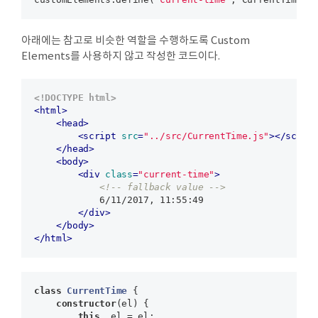
아래에는 참고로 비슷한 역할을 수행하도록 Custom
Elements를 사용하지 않고 작성한 코드이다.
<!DOCTYPE html>
<
html
>
<
head
>
<
script
src
=
"../src/CurrentTime.js"
>
</
scrip
</
head
>
<
body
>
<
div
class
=
"current-time"
>
<!-- fallback value -->
            6/11/2017, 11:55:49

</
div
>
</
body
>
</
html
>
class
CurrentTime
{

constructor
(el) {

this
._el = el;
