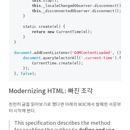
this
.stop();

this
._localeChangedObserver.disconnect();

this
._disconnectedObserver.disconnect();

    }

    static create(el) {

return
new
 CurrentTime(el);

    }

}

document
.addEventListener(
'DOMContentLoaded'
, () => 
document
.querySelectorAll(
'.current-time'
).forEa
        CurrentTime.create(el);

    });

}, 
false
Modernizing HTML: 빠진 조각
천천히 글을 읽어보기로 했다면 아래의 W3C에서 발췌한 서문부
터 시작해 본다.
This specification describes the method
define and use