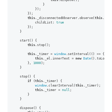
                }

            });

        });

this
._disconnectedObserver.observe(
this
._el.
            childList: 
true
        });

    }

    start() {

this
.stop();

this
._timer = 
window
.setInterval(() => {

this
._el.innerText = 
new
Date
().toLocal
        }, 
1000
);

    }

    stop() {

if
 (
this
._timer) {

window
.clearInterval(
this
._timer);

this
._timer = 
null
;

        }

    }

    dispose() {
