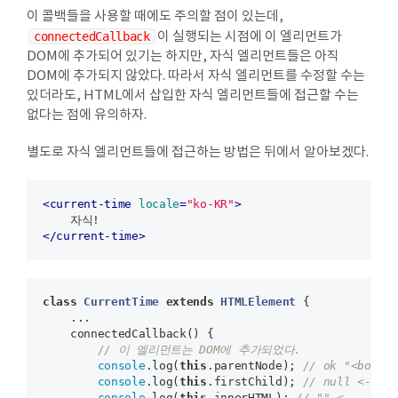
이 콜백들을 사용할 때에도 주의할 점이 있는데,
connectedCallback
이 실행되는 시점에 이 엘리먼트가
DOM에 추가되어 있기는 하지만, 자식 엘리먼트들은 아직
DOM에 추가되지 않았다. 따라서 자식 엘리먼트를 수정할 수는
있더라도, HTML에서 삽입한 자식 엘리먼트들에 접근할 수는
없다는 점에 유의하자.
별도로 자식 엘리먼트들에 접근하는 방법은 뒤에서 알아보겠다.
<
current-time
locale
=
"ko-KR"
>
</
current-time
>
class
CurrentTime
extends
HTMLElement
{

    ...

    connectedCallback() {

// 이 엘리먼트는 DOM에 추가되었다.
console
.log(
this
.parentNode); 
// ok "<body>
console
.log(
this
.firstChild); 
// null <-
console
.log(
this
.innerHTML); 
// "" <--- 