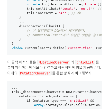
console
.log(
this
.getAttribute(
'locale'
)); 
/
this
.setAttribute(
'locale'
, 
'en-US'
); 
// ok
this
.innerText = 
'Arr'
; 
// ok
    }

    ...

    disconnectedCallback() {

// 이 엘리먼트가 DOM에서 제거되었다.
// connectedElement에서 수행한 셋업을 청소하는
    }

window
.customElements.define(
'current-time'
이 콜백 메서드들은
MutationObserver
의
chlidList
를
통해 처리하는 방식보다 간결하고 직관적인 방법을 제공해준다.
아래의
MutationObserver
를 통한 방식과 비교해보자.
this
._disconnectedObserver = 
new
 MutationObserver(mu
    mutations.forEach(mutation => {

if
 (mutation.type === 
'childList'
 &&

Array
.prototype.slice.call(mutation.rem