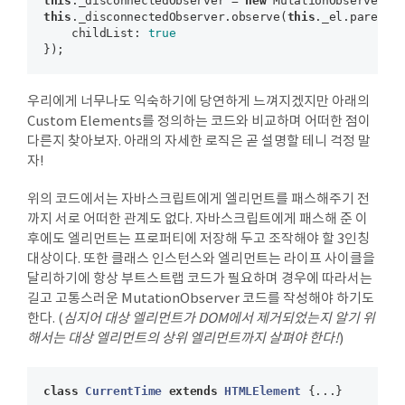
this
._disconnectedObserver = 
new
 MutationObserver(m
this
._disconnectedObserver.observe(
this
._el.parentNo
    childList: 
true
우리에게 너무나도 익숙하기에 당연하게 느껴지겠지만 아래의
Custom Elements를 정의하는 코드와 비교하며 어떠한 점이
다른지 찾아보자. 아래의 자세한 로직은 곧 설명할 테니 걱정 말
자!
위의 코드에서는 자바스크립트에게 엘리먼트를 패스해주기 전
까지 서로 어떠한 관계도 없다. 자바스크립트에게 패스해 준 이
후에도 엘리먼트는 프로퍼티에 저장해 두고 조작해야 할 3인칭
대상이다. 또한 클래스 인스턴스와 엘리먼트는 라이프 사이클을
달리하기에 항상 부트스트랩 코드가 필요하며 경우에 따라서는
길고 고통스러운 MutationObserver 코드를 작성해야 하기도
한다. (
심지어 대상 엘리먼트가 DOM에서 제거되었는지 알기 위
해서는 대상 엘리먼트의 상위 엘리먼트까지 살펴야 한다!
)
class
CurrentTime
extends
HTMLElement
{...}
