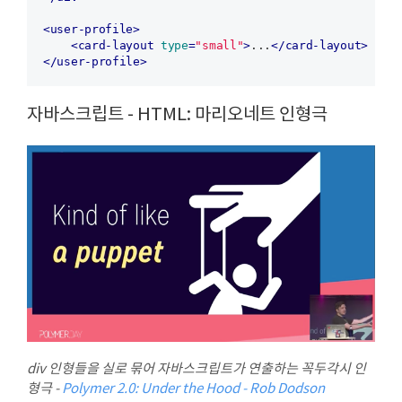
<
user-profile
>
<
card-layout
type
=
"small"
>
...
</
card-layout
>
</
user-profile
>
자바스크립트 - HTML: 마리오네트 인형극
조
등
div 인형들을 실로 묶어 자바스크립트가 연출하는 꼭두각시 인
형극 -
Polymer 2.0: Under the Hood - Rob Dodson