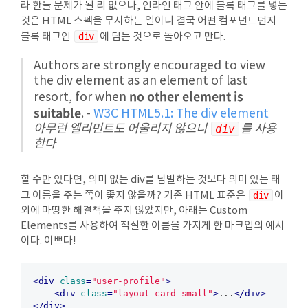
라 한들 문제가 될 리 없으나, 인라인 태그 안에 블록 태그를 넣는
것은 HTML 스펙을 무시하는 일이니 결국 어떤 컴포넌트던지
블록 태그인
div
에 담는 것으로 돌아오고 만다.
Authors are strongly encouraged to view
the div element as an element of last
no other element is
resort, for when
suitable
. -
W3C HTML5.1: The div element
아무런 엘리먼트도 어울리지 않으니
div
를 사용
한다
할 수만 있다면, 의미 없는 div를 남발하는 것보다 의미 있는 태
그 이름을 주는 쪽이 좋지 않을까? 기존 HTML 표준은
div
이
외에 마땅한 해결책을 주지 않았지만, 아래는 Custom
Elements를 사용하여 적절한 이름을 가지게 한 마크업의 예시
이다. 이쁘다!
<
div
class
=
"user-profile"
>
<
div
class
=
"layout card small"
>
...
</
div
>
</
div
>