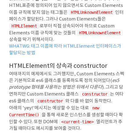
HTML표준에 정의되어 있지 않으면서도 Custom Elements
이름 규칙에 맞지 않는 태그들은
HTMLUnknownElement
인터
페이스가 할당된다. 그러나 Custom Elements들은
HTMLElement
로부터 직접 상속되어야 하므로 Custom
Elements 이름 규칙에 맞는 것들의
HTMLUnknownElement
상속을 막기 위해서이다.
WHATWG: 태그 이름에 따라 HTMLElement 인터페이스가
할당되는 방법
HTMLElement의 상속과 constructor
여태까지의 예제에서도 그러했지만, Custom Elements 스펙
은 기본적으로 es6 클래스를 등록하도록 정의 되어있다(
es5
prototype 형태를 사용하는 방법은 뒤에서 다룬다
). 그리고 당
연하지만 Custom Elements 클래스
constructor
는 여타
es6 클래스의
constructor
와 다를 바 없이 동작한다.
아래의 'yey!'메시지는 예상할 수 있는 대로
new 
CurrentTime()
을 통해 새로운 인스턴스를 생성할 때마다 확
인할 수 있다. 또한 DOM에
<current-time>
엘리먼트가 추
가될 때마다도 메시지를 보여줄 것이다.