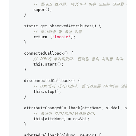
// 클래스 초기화. 속성이나 하위 노드는 접근할 수는
super
();

    }

    static get observedAttributes() {

// 모니터링 할 속성 이름
return
 [
'locale'
];

    }

    connectedCallback() {

// DOM에 추가되었다. 렌더링 등의 처리를 하자.
this
.start();

    }

    disconnectedCallback() {

// DOM에서 제거되었다. 엘리먼트를 정리하는 일을 하
this
.stop();

    }

    attributeChangedCallback(attrName, oldVal, newVa
// 속성이 추가/제거/변경되었다.
this
[attrName] = newVal;

    }

    adoptedCallback(oldDoc, newDoc) {
