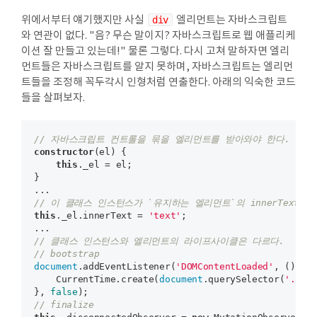
위에서부터 얘기했지만 사실
div
엘리먼트는 자바스크립트
와 연관이 없다. "음? 무슨 말이지? 자바스크립트로 웹 애플리케
이션 잘 만들고 있는데!" 물론 그렇다. 다시 고쳐 말하자면 엘리
먼트들은 자바스크립트를 알지 못하며, 자바스크립트는 엘리먼
트들을 조정해 꼭두각시 인형처럼 연출한다. 아래의 익숙한 코드
들을 살펴보자.
// 자바스크립트 컨트롤을 묶을 엘리먼트를 받아와야 한다.
constructor
(el) {

this
._el = el;

}

// 이 클래스 인스턴스가 `유지하는 엘리먼트`의 innerText
this
._el.innerText = 
'text'
;

// 클래스 인스턴스와 엘리먼트의 라이프사이클은 다르다.
// bootstrap
document
.addEventListener(
'DOMContentLoaded'
, () => 
    CurrentTime.create(
document
.querySelector(
'.cur
}, 
false
// finalize