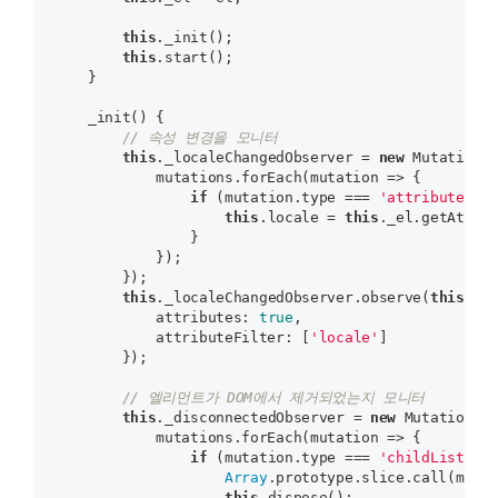
this
._init();

this
.start();

    }

    _init() {

// 속성 변경을 모니터
this
._localeChangedObserver = 
new
 MutationOb
            mutations.forEach(mutation => {

if
 (mutation.type === 
'attributes'
 
this
.locale = 
this
._el.getAttri
                }

            });

        });

this
._localeChangedObserver.observe(
this
._el
            attributes: 
true
,

            attributeFilter: [
'locale'
]

        });

// 엘리먼트가 DOM에서 제거되었는지 모니터
this
._disconnectedObserver = 
new
 MutationObs
            mutations.forEach(mutation => {

if
 (mutation.type === 
'childList'
 &&
Array
.prototype.slice.call(muta
this
.dispose();
