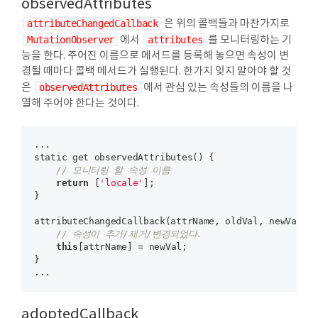
observedAttributes
attributeChangedCallback
은 위의 콜백들과 마찬가지로
MutationObserver
에서
attributes
를 모니터링하는 기
능을 한다. 주어진 이름으로 메서드를 등록해 놓으면 속성이 변
경될 때마다 콜백 메서드가 실행된다. 한가지 잊지 말아야 할 것
은
observedAttributes
에서 관심 있는 속성들의 이름을 나
열해 주어야 한다는 것이다.
...

static get observedAttributes() {

// 모니터링 할 속성 이름
return
 [
'locale'
];

}

attributeChangedCallback(attrName, oldVal, newVal) {
// 속성이 추가/제거/변경되었다.
this
[attrName] = newVal;

}

adoptedCallback