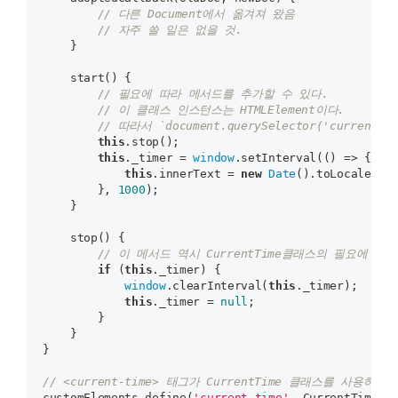
// 다른 Document에서 옮겨져 왔음
// 자주 쓸 일은 없을 것.
    }

    start() {

// 필요에 따라 메서드를 추가할 수 있다.
// 이 클래스 인스턴스는 HTMLElement이다.
// 따라서 `document.querySelector('current-
this
.stop();

this
._timer = 
window
.setInterval(() => {

this
.innerText = 
new
Date
().toLocaleStr
        }, 
1000
);

    }

    stop() {

// 이 메서드 역시 CurrentTime클래스의 필요에 의
if
 (
this
._timer) {

window
.clearInterval(
this
._timer);

this
._timer = 
null
;

        }

    }

}

// <current-time> 태그가 CurrentTime 클래스를 사용하도
customElements.define(
'current-time'