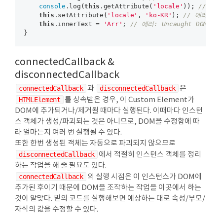
console
.log(
this
.getAttribute(
'locale'
)); 
// nu
this
.setAttribute(
'locale'
, 
'ko-KR'
); 
// 에러: Un
this
.innerText = 
'Arr'
; 
// 에러: Uncaught DOMExce
connectedCallback &
disconnectedCallback
connectedCallback
과
disconnectedCallback
은
HTMLElement
를 상속받은 경우, 이 Custom Element가
DOM에 추가되거나/제거될 때마다 실행된다. 이때마다 인스턴
스 객체가 생성/파괴되는 것은 아니므로, DOM을 수정함에 따
라 얼마든지 여러 번 실행될 수 있다.
또한 한번 생성된 객체는 자동으로 파괴되지 않으므로
disconnectedCallback
에서 적절히 인스턴스 객체를 정리
하는 작업을 해 줄 필요도 있다.
connectedCallback
의 실행 시점은 이 인스턴스가 DOM에
추가된 후이기 때문에 DOM을 조작하는 작업을 이곳에서 하는
것이 알맞다. 밑의 코드를 실행해보면 예상하는 대로 속성/부모/
자식의 값을 수정할 수 있다.